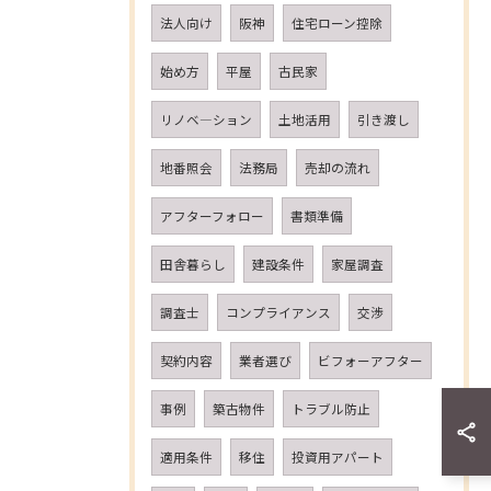
法人向け
阪神
住宅ローン控除
始め方
平屋
古民家
リノベ―ション
土地活用
引き渡し
地番照会
法務局
売却の流れ
アフターフォロー
書類準備
田舎暮らし
建設条件
家屋調査
調査士
コンプライアンス
交渉
契約内容
業者選び
ビフォーアフター
事例
築古物件
トラブル防止
適用条件
移住
投資用アパート