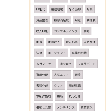
印紙代
用途地域
早く売却
対象
資産整理
顧客満足度
用意
委任状
収入印紙
コンサルティング
戦略
家賃
家賃収入
資産形成
人気物件
法律
エージェント
事業用用地
メガソーラー
家を買う
フルサポート
資産分配
人気エリア
保険
書類作成
クリア
売却準備
不動産取引
売地
見つける
相続した家
メンテナンス
賃貸収入