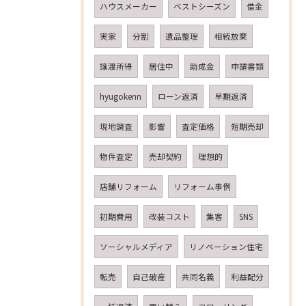
ハウスメーカー
ベストシーズン
借金
実家
分割
遺品整理
相続放棄
譲渡所得
居住中
助成金
申請書類
hyugokenn
ローン返済
早期返済
現地調査
影響
査定価格
短期売却
物件査定
売却契約
理想的
店舗リフォーム
リフォーム事例
初期費用
改装コスト
集客
SNS
ソーシャルメディア
リノベーション住宅
転売
自己破産
共同名義
利益配分