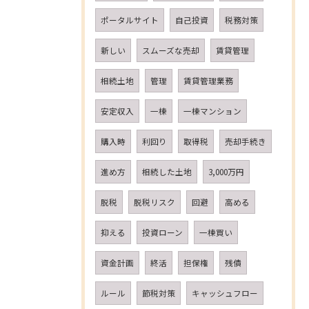
ポータルサイト
自己投資
税務対策
新しい
スムーズな売却
賃貸管理
相続土地
管理
賃貸管理業務
安定収入
一棟
一棟マンション
購入時
利回り
取得税
売却手続き
進め方
相続した土地
3,000万円
脱税
脱税リスク
回避
高める
抑える
投資ローン
一棟買い
資金計画
終活
担保権
残債
ルール
節税対策
キャッシュフロー