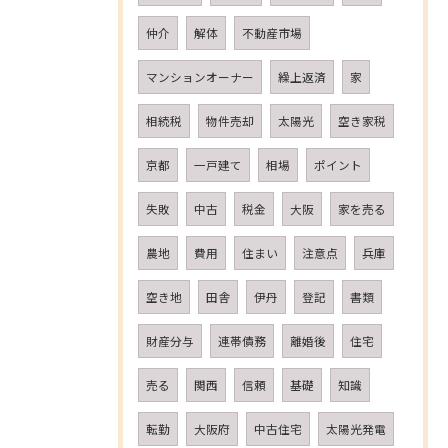
仲介
解体
不動産市場
マンションオーナー
繰上返済
家
相続税
物件売却
太陽光
空き家税
京都
一戸建て
相場
ポイント
失敗
中古
税金
大阪
家を売る
農地
費用
住まい
注意点
兵庫
空き地
田舎
伊丹
登記
書類
財産分与
連帯債務
離婚後
住宅
売る
関西
信頼
基礎
知識
転勤
大阪府
中古住宅
太陽光発電