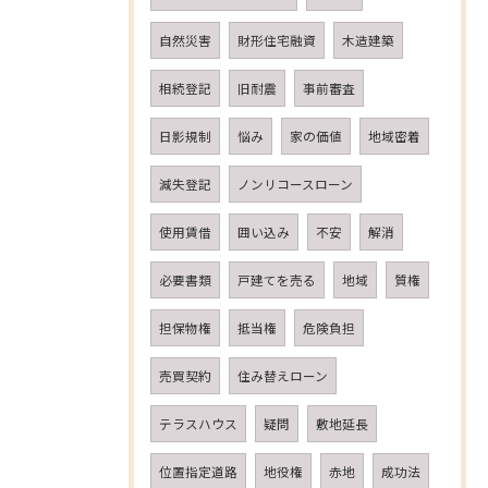
自然災害
財形住宅融資
木造建築
相続登記
旧耐震
事前審査
日影規制
悩み
家の価値
地域密着
減失登記
ノンリコースローン
使用賃借
囲い込み
不安
解消
必要書類
戸建てを売る
地域
質権
担保物権
抵当権
危険負担
売買契約
住み替えローン
テラスハウス
疑問
敷地延長
位置指定道路
地役権
赤地
成功法