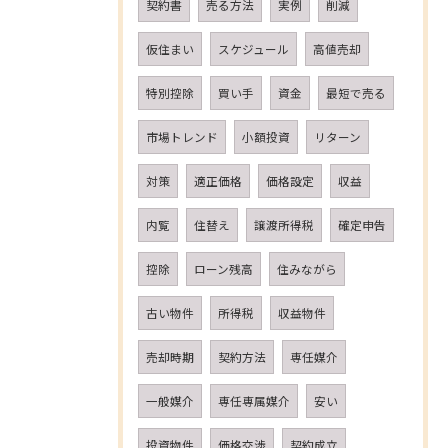
契約書
売る方法
実例
削減
仮住まい
スケジュール
高値売却
特別控除
買い手
資金
最短で売る
市場トレンド
小額投資
リターン
対策
適正価格
価格設定
収益
内覧
住替え
譲渡所得税
確定申告
控除
ローン残高
住みながら
古い物件
所得税
収益物件
売却時期
契約方法
専任媒介
一般媒介
専任専属媒介
安い
投資物件
価格交渉
契約成立