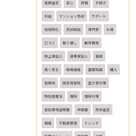
高額査定
安心
評価
手続き
利益
マンション売却
サポート
地域特化
売却相談
専門家
お得
口コミ
取り壊し
解体費用
物上保証人
連帯保証人
価値
高く売る
相場価格
基礎知識
購入
仮換地
固定資産税
空き家対策
特別措置法
増税
増税対策
登記事項証明書
申請書
売却査定
価格
不動産管理
トレンド