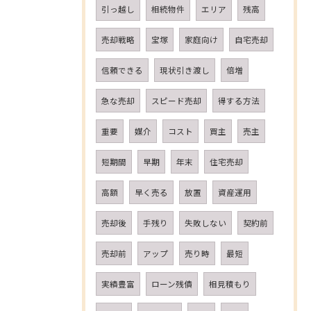
引っ越し
相続物件
エリア
残高
売却戦略
宝塚
家庭向け
自宅売却
信頼できる
現状引き渡し
倍増
急な売却
スピード売却
得する方法
重要
媒介
コスト
買主
売主
短期間
早期
年末
住宅売却
高額
早く売る
放置
資産運用
売却後
手残り
失敗しない
契約前
売却前
アップ
売り時
最短
実績豊富
ローン残債
相見積もり