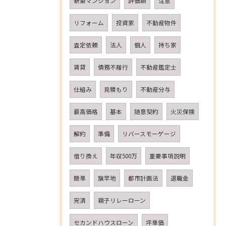
新築マンション
評価額
注意
リフォーム
投資家
不動産物件
査定依頼
法人
個人
持ち家
賃貸
債務不履行
不動産鑑定士
仕組み
見積もり
不動産分与
最高価格
基本
随意契約
火災保険
解約
準備
リバースモーゲージ
借り換え
年収500万
重要事項説明
簡単
旗竿地
都市計画法
退職金
完済
親子リレーローン
セカンドハウスローン
坪単価