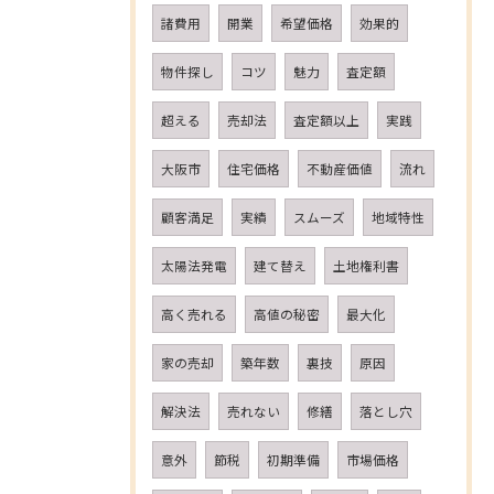
諸費用
開業
希望価格
効果的
物件探し
コツ
魅力
査定額
超える
売却法
査定額以上
実践
大阪市
住宅価格
不動産価値
流れ
顧客満足
実績
スムーズ
地域特性
太陽法発電
建て替え
土地権利書
高く売れる
高値の秘密
最大化
家の売却
築年数
裏技
原因
解決法
売れない
修繕
落とし穴
意外
節税
初期準備
市場価格