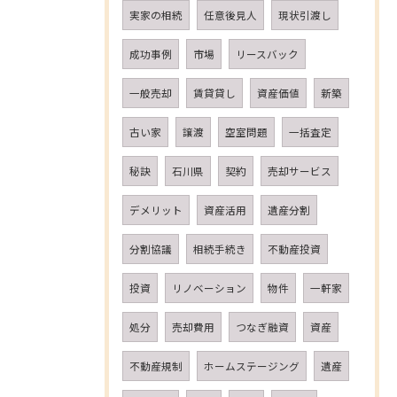
実家の相続
任意後見人
現状引渡し
成功事例
市場
リースバック
一般売却
賃貸貸し
資産価値
新築
古い家
譲渡
空室問題
一括査定
秘訣
石川県
契約
売却サービス
デメリット
資産活用
遺産分割
分割協議
相続手続き
不動産投資
投資
リノベーション
物件
一軒家
処分
売却費用
つなぎ融資
資産
不動産規制
ホームステージング
遺産