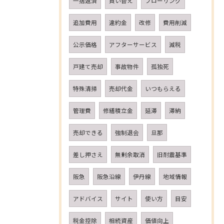
一括返済
買い替え
フローリング
追加費用
違約金
改修
費用削減
公示価格
アフターサービス
減税
戸建て売却
事故物件
孤独死
特殊清掃
売却代金
いつもらえる
管理費
修繕積立金
延滞
滞納
売却できる
強制退会
旦那
差し押さえ
無剰余取消
旧耐震基準
阪急
阪急沿線
伊丹線
地域情報
アドバイス
サイト
使い方
目安
税金控除
相続資産
価値向上