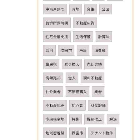
中古戸建て
青地
合筆
公図
徒歩所要時間
不動産広告
住宅金融支援
生活保護
計算法
活用
吹田市
芦屋
消費税
住民税
乗り換え
売却実績
高額売却
借入
親の不動産
仲介業者
不動産購入
業者
不動産競売
初心者
財産評価
小規模宅地
特例
税制改正
解決
地域密着型
西宮市
テナント物件