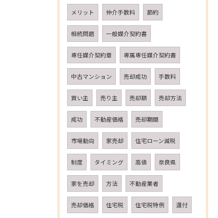
メリット
仲介手数料
節約
相続問題
一般媒介契約書
専任媒介契約章
専属専任媒介契約書
中古マンション
売却成功
手数料
買い主
売り主
売却額
売却方法
成功
不動産価格
売却期間
市場動向
家売却
住宅ローン減税
制度
タイミング
高値
奈良県
家を売却
方法
不動産業者
売却価格
住宅税
住宅税特例
還付