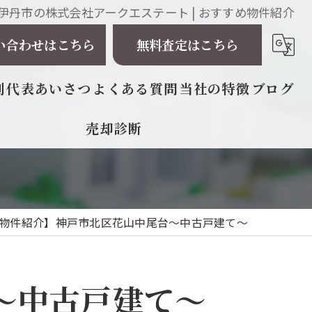
伊丹市の株式会社アークエステート | おすすめ物件紹介
い合わせはこちら
無料査定はこちら
例
代表あいさつ
よくある質問
当社の特徴
ブログ
売却診断
相続
戸建て
マンション
物件紹介】神戸市北区花山中尾台～中古戸建て～
土地
～中古戸建て～
太陽光発電所