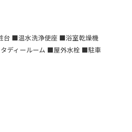
粧台 ■温水洗浄便座 ■浴室乾燥機
■スタディールーム ■屋外水栓 ■駐車