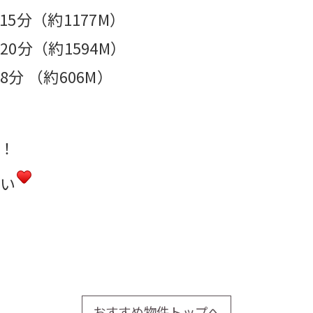
5分（約1177M）
0分（約1594M）
分 （約606M）
！
さい
おすすめ物件トップへ