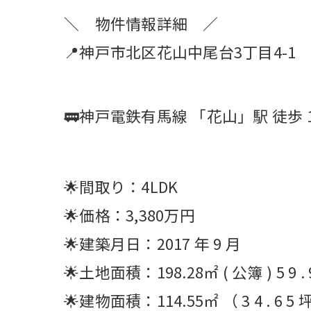
＼ 物件情報詳細 ／
📍神戸市北区花山中尾台3丁目4-1
🚃神戸電鉄有馬線 「花山」駅 徒歩 1
🌟間取り：4LDK
🌟価格：3,380万円
🌟建築月日：2017 年 9 月
🌟土地面積：198.28㎡ ( 公簿 ) 5 9 . 
🌟建物面積：114.55㎡ （ 3 4 . 6 5 