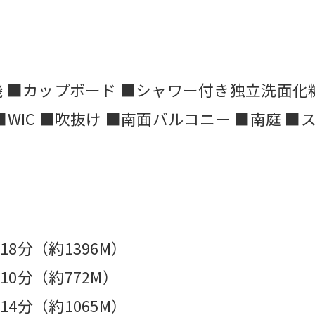
 ■カップボード ■シャワー付き独立洗面化
 ■WIC ■吹抜け ■南面バルコニー ■南庭 
8分（約1396M）
0分（約772M）
4分（約1065M）