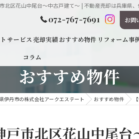
市北区花山中尾台～中古戸建て～ | 不動産売却は兵庫県、
072-767-7691
お問
プト
サービス
売却実績
おすすめ物件
リフォーム事
コラム
おすすめ物件
県伊丹市の株式会社アークエステート
おすすめ物件
【
神戸市北区花山中尾台